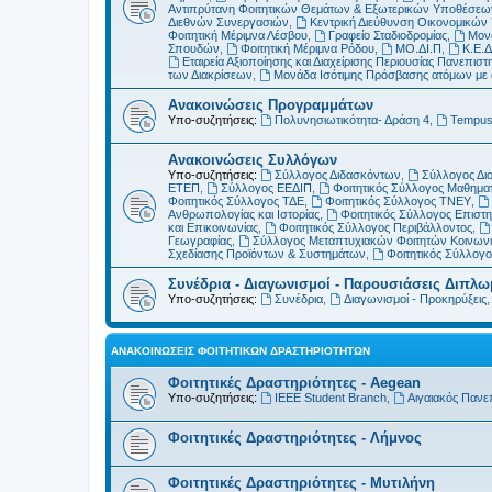
Αντιπρύτανη Φοιτητικών Θεμάτων & Εξωτερικών Υποθέσεω
Διεθνών Συνεργασιών
,
Κεντρική Διεύθυνση Οικονομικώ
Φοιτητική Μέριμνα Λέσβου
,
Γραφείο Σταδιοδρομίας
,
Μονά
Σπουδών
,
Φοιτητική Μέριμνα Ρόδου
,
ΜΟ.ΔΙ.Π
,
Κ.Ε.Δ
Εταιρεία Αξιοποίησης και Διαχείρισης Περιουσίας Πανεπιστη
των Διακρίσεων
,
Μονάδα Ισότιμης Πρόσβασης ατόμων με αν
Ανακοινώσεις Προγραμμάτων
Υπο-συζητήσεις:
Πολυνησιωτικότητα- Δράση 4
,
Tempu
Ανακοινώσεις Συλλόγων
Υπο-συζητήσεις:
Σύλλογος Διδασκόντων
,
Σύλλογος Δι
ΕΤΕΠ
,
Σύλλογος ΕΕΔΙΠ
,
Φοιτητικός Σύλλογος Μαθημα
Φοιτητικός Σύλλογος ΤΔΕ
,
Φοιτητικός Σύλλογος ΤΝΕΥ
,
Ανθρωπολογίας και Ιστορίας
,
Φοιτητικός Σύλλογος Επιστ
και Επικοινωνίας
,
Φοιτητικός Σύλλογος Περιβάλλοντος
,
Γεωγραφίας
,
Σύλλογος Μεταπτυχιακών Φοιτητών Κοινωνι
Σχεδίασης Προϊόντων & Συστημάτων
,
Φοιτητικός Σύλλογ
Συνέδρια - Διαγωνισμοί - Παρουσιάσεις Διπλ
Υπο-συζητήσεις:
Συνέδρια
,
Διαγωνισμοί - Προκηρύξεις
ΑΝΑΚΟΙΝΏΣΕΙΣ ΦΟΙΤΗΤΙΚΏΝ ΔΡΑΣΤΗΡΙΟΤΉΤΩΝ
Φοιτητικές Δραστηριότητες - Aegean
Υπο-συζητήσεις:
IEEE Student Branch
,
Αιγαιακός Πανε
Φοιτητικές Δραστηριότητες - Λήμνος
Φοιτητικές Δραστηριότητες - Μυτιλήνη