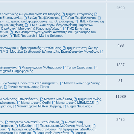
τ
μ
Θ
2699
α
α
 Κοινωνικής Ανθρωπολογίας και Ιστορίας
,
Τμήμα Γεωγραφίας
,
έ
αι Επικοινωνίας
,
Σχολή Περιβάλλοντος
,
Τμήμα Περιβάλλοντος
,
τ
 - Γεωγραφία και Εφαρμοσμένη Γεωπληροφορική
,
ΠΜΣ - Κοινωνική
μ
ή και Διαχείριση
,
Π.Μ.Σ Ολοκληρωμένη Διαχείριση Παράκτιων
α
 Οικολογική Μηχανική & Κλιματική Αλλαγή
,
ΠΜΣ Επιστήμες
α
νωνία
,
ΠΜΣ Ανθρωπογεωγραφία, Ανάπτυξη και Σχεδιασμός του
ροφών
,
ΠΜΣ Research in Marine Sciences
τ
Θ
498
α
αιδαγωγικό Τμήμα Δημοτικής Εκπαίδευσης
,
Τμήμα Επιστημών της
Π.Μ.Σ. Μοντέλα Σχεδιασμού & Ανάπτυξης Εκπαιδευτικών Μονάδων
,
έ
μ
Θ
1387
αθηματικών
,
Μεταπτυχιακό Μαθηματικού
,
Τμήμα Στατιστικής
,
α
τυχιακό Πληροφορικής
έ
τ
μ
Θ
81
 Σχεδίασης Προϊόντων και Συστημάτων
,
Μεταπτυχιακό Σχεδίασης
α
ής
,
Γενικές Ανακοινώσεις Σύρου
α
έ
τ
μ
Θ
11989
α Διοίκησης Επιχειρήσεων
,
Μεταπτυχιακό MBA
,
Τμήμα Ναυτιλίας
,
 Διοίκησης
,
Μεταπτυχιακό ΟΔΙΜ
,
Μεταπτυχιακό ΜΕΔΜΟΔΕ
,
α
α
έ
ουρισμού
,
Μεταπτυχιακό MBA in Shipping
,
Τμήμα Ναυτιλίας -
τ
μ
α
Θ
2475
α
ών
,
Υπηρεσία Διοικητικών Υποθέσεων
,
Αναγνώριση
Υπηρεσία
,
Βιβλιοθήκη
,
Περιφερειακή Διεύθυνση Μυτιλήνης
,
έ
τ
μου
,
Περιφερειακή Διεύθυνση Ρόδου
,
Περιφερειακή Διεύθυνση
ρυτανικού Συμβουλίου
,
Γραμματεία Συγκλήτου
,
Γραφείο