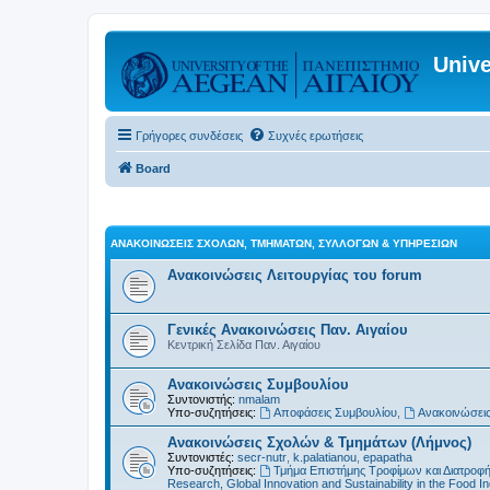
Unive
Γρήγορες συνδέσεις
Συχνές ερωτήσεις
Board
ΑΝΑΚΟΙΝΏΣΕΙΣ ΣΧΟΛΏΝ, ΤΜΗΜΆΤΩΝ, ΣΥΛΛΌΓΩΝ & ΥΠΗΡΕΣΙΏΝ
Ανακοινώσεις Λειτουργίας του forum
Γενικές Ανακοινώσεις Παν. Αιγαίου
Κεντρική Σελίδα Παν. Αιγαίου
Ανακοινώσεις Συμβουλίου
Συντονιστής:
nmalam
Υπο-συζητήσεις:
Αποφάσεις Συμβουλίου
,
Ανακοινώσεις
Ανακοινώσεις Σχολών & Τμημάτων (Λήμνος)
Συντονιστές:
secr-nutr
,
k.palatianou
,
epapatha
Υπο-συζητήσεις:
Τμήμα Επιστήμης Τροφίμων και Διατροφ
Research, Global Innovation and Sustainability in the Food In