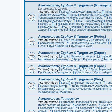
Ανακοινώσεις Σχολών & Τμημάτων (Μυτιλήνη)
Κεντρική Σελίδα Σχολής
Υπο-συζητήσεις:
Σχολή Κοινωνικών Επιστημών
,
Τμήμα
Τμήμα Κοινωνιολογίας
,
Τμήμα Πολιτισμικής Τεχνολογίας κ
Τμήμα Ωκεανογραφίας και Θαλασσίων Βιοεπιστημών
,
ΠΜΣ
και Ιστορική Ανθρωπολογία
,
ΠΜΣ - Περιβαλλοντική Πολιτικ
Περιοχών
,
Π.Μ.Σ Διατήρηση της Βιοποικιλότητας
,
Π.Μ.Σ
Περιβάλλοντος
,
ΠΜΣ - Πολιτισμική Πληροφορική & Επικοι
Χώρου
,
ΠΜΣ Φυσικοί Κίνδυνοι και Αντιμετώπιση Καταστ
Ανακοινώσεις Σχολών & Τμημάτων (Ρόδος)
Υπο-συζητήσεις:
Σχολή Ανθρωπιστικών Επιστημών
,
Π
Προσχολικής Αγωγής
,
Τμήμα Μεσογειακών Σπουδών
,
Π.Μ.Σ. Παιδικό Βιβλίο και Παιδαγωγικό Υλικό
Ανακοινώσεις Σχολών & Τμημάτων (Σάμος)
Υπο-συζητήσεις:
Σχολή Θετικών Επιστημών
,
Τμήμα Μ
Μεταπτυχιακό Στατιστικής
,
Τμήμα Πληροφορικής
,
Μεταπ
Ανακοινώσεις Σχολών & Τμημάτων (Σύρος)
Υπο-συζητήσεις:
Πολυτεχνική Σχολή
,
Τμήμα Μηχανικών
Προϊόντων και Συστημάτων
,
Μεταπτυχιακό Ομοιοπαθητικ
Ανακοινώσεις Σχολών & Τμημάτων (Χίος)
Υπο-συζητήσεις:
Σχολή Επιστημών της Διοίκησης
,
Τμήμ
Μεταπτυχιακό ΝΑΜΕ
,
Τμήμα Μηχανικών Οικονομίας και
Μεταπτυχιακό ΣΔΠΤ
,
Τμήμα Οικονομικής και Διοίκησης Τ
Αρχειοθετημένες Αναρτήσεις
Ανακοινώσεις Υπηρεσιών
Υπο-συζητήσεις:
Υπηρεσία Πληροφορικής και Επικοινωνι
προϋπηρεσίας καθηγητών
,
Δημόσιες Σχέσεις
,
Τεχνική 
Περιφερειακή Διεύθυνση Χίου
,
Περιφερειακή Διεύθυνση Σά
Λήμνου
,
Περιφερειακή Διεύθυνση Σύρου
,
Γραμματεία Π