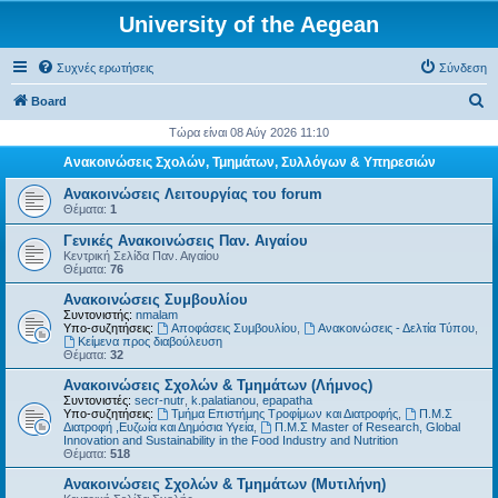
University of the Aegean
Συχνές ερωτήσεις
Σύνδεση
Α
Board
ν
Τώρα είναι 08 Αύγ 2026 11:10
α
Ανακοινώσεις Σχολών, Τμημάτων, Συλλόγων & Υπηρεσιών
ζ
Ανακοινώσεις Λειτουργίας του forum
ή
Θέματα:
1
τ
Γενικές Ανακοινώσεις Παν. Αιγαίου
Κεντρική Σελίδα Παν. Αιγαίου
η
Θέματα:
76
σ
Ανακοινώσεις Συμβουλίου
η
Συντονιστής:
nmalam
Υπο-συζητήσεις:
Αποφάσεις Συμβουλίου
,
Ανακοινώσεις - Δελτία Τύπου
,
Kείμενα προς διαβούλευση
Θέματα:
32
Ανακοινώσεις Σχολών & Τμημάτων (Λήμνος)
Συντονιστές:
secr-nutr
,
k.palatianou
,
epapatha
Υπο-συζητήσεις:
Τμήμα Επιστήμης Τροφίμων και Διατροφής
,
Π.Μ.Σ
Διατροφή ,Ευζωία και Δημόσια Υγεία
,
Π.Μ.Σ Master of Research, Global
Innovation and Sustainability in the Food Industry and Nutrition
Θέματα:
518
Ανακοινώσεις Σχολών & Τμημάτων (Μυτιλήνη)