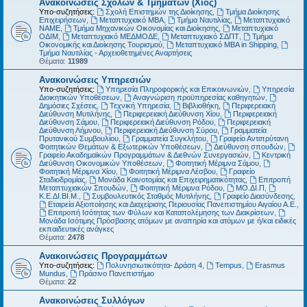
Ανακοινώσεις Σχολών & Τμημάτων (Χίος)
Υπο-συζητήσεις:
Σχολή Επιστημών της Διοίκησης
,
Τμήμα Διοίκησης
Επιχειρήσεων
,
Μεταπτυχιακό MBA
,
Τμήμα Ναυτιλίας
,
Μεταπτυχιακό
ΝΑΜΕ
,
Τμήμα Μηχανικών Οικονομίας και Διοίκησης
,
Μεταπτυχιακό
ΟΔΙΜ
,
Μεταπτυχιακό ΜΕΔΜΟΔΕ
,
Μεταπτυχιακό ΣΔΠΤ
,
Τμήμα
Οικονομικής και Διοίκησης Τουρισμού
,
Μεταπτυχιακό MBA in Shipping
,
Τμήμα Ναυτιλίας - Αρχειοθετημένες Αναρτήσεις
Θέματα:
11989
Ανακοινώσεις Υπηρεσιών
Υπο-συζητήσεις:
Υπηρεσία Πληροφορικής και Επικοινωνιών
,
Υπηρεσία
Διοικητικών Υποθέσεων
,
Αναγνώριση προϋπηρεσίας καθηγητών
,
Δημόσιες Σχέσεις
,
Τεχνική Υπηρεσία
,
Βιβλιοθήκη
,
Περιφερειακή
Διεύθυνση Μυτιλήνης
,
Περιφερειακή Διεύθυνση Χίου
,
Περιφερειακή
Διεύθυνση Σάμου
,
Περιφερειακή Διεύθυνση Ρόδου
,
Περιφερειακή
Διεύθυνση Λήμνου
,
Περιφερειακή Διεύθυνση Σύρου
,
Γραμματεία
Πρυτανικού Συμβουλίου
,
Γραμματεία Συγκλήτου
,
Γραφείο Αντιπρύτανη
Φοιτητικών Θεμάτων & Εξωτερικών Υποθέσεων
,
Διεύθυνση σπουδών
,
Γραφείο Ακαδημαϊκών Προγραμμάτων & Διεθνών Συνεργασιών
,
Κεντρική
Διεύθυνση Οικονομικών Υποθέσεων
,
Φοιτητική Μέριμνα Σάμου
,
Φοιτητική Μέριμνα Χίου
,
Φοιτητική Μέριμνα Λέσβου
,
Γραφείο
Σταδιοδρομίας
,
Μονάδα Καινοτομίας και Επιχειρηματικότητας
,
Επιτροπή
Μεταπτυχιακών Σπουδών
,
Φοιτητική Μέριμνα Ρόδου
,
ΜΟ.ΔΙ.Π
,
Κ.Ε.ΔΙ.ΒΙ.Μ.
,
Συμβουλευτικός Σταθμός Μυτιλήνης
,
Γραφείο Διασύνδεσης
,
Εταιρεία Αξιοποίησης και Διαχείρισης Περιουσίας Πανεπιστημίου Αιγαίου Α.Ε.
,
Επιτροπή Ισότητας των Φύλων και Καταπολέμησης των Διακρίσεων
,
Μονάδα Ισότιμης Πρόσβασης ατόμων με αναπηρία και ατόμων με ή/και ειδικές
εκπαιδευτικές ανάγκες
Θέματα:
2478
Ανακοινώσεις Προγραμμάτων
Υπο-συζητήσεις:
Πολυνησιωτικότητα- Δράση 4
,
Tempus
,
Erasmus
Mundus
,
Πράσινο Πανεπιστήμιο
Θέματα:
22
Ανακοινώσεις Συλλόγων