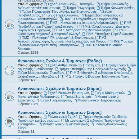
Κεντρική Σελίδα Σχολής
Υπο-συζητήσεις:
Σχολή Κοινωνικών Επιστημών
,
Τμήμα Κοινωνικής
Ανθρωπολογίας και Ιστορίας
,
Τμήμα Γεωγραφίας
,
Τμήμα Κοινωνιολογίας
,
Τμήμα Πολιτισμικής Τεχνολογίας και Επικοινωνίας
,
Σχολή
Περιβάλλοντος
,
Τμήμα Περιβάλλοντος
,
Τμήμα Ωκεανογραφίας και
Θαλασσίων Βιοεπιστημών
,
ΠΜΣ - Γεωγραφία και Εφαρμοσμένη
Γεωπληροφορική
,
ΠΜΣ - Κοινωνική και Ιστορική Ανθρωπολογία
,
ΠΜΣ -
Περιβαλλοντική Πολιτική και Διαχείριση
,
Π.Μ.Σ Ολοκληρωμένη Διαχείριση
Παράκτιων Περιοχών
,
Π.Μ.Σ Διατήρηση της Βιοποικιλότητας
,
Π.Μ.Σ
Οικολογική Μηχανική & Κλιματική Αλλαγή
,
ΠΜΣ Επιστήμες Περιβάλλοντος
,
ΠΜΣ - Πολιτισμική Πληροφορική & Επικοινωνία
,
ΠΜΣ
Ανθρωπογεωγραφία, Ανάπτυξη και Σχεδιασμός του Χώρου
,
ΠΜΣ Φυσικοί
Κίνδυνοι και Αντιμετώπιση Καταστροφών
,
ΠΜΣ Research in Marine
Sciences
Θέματα:
2699
Ανακοινώσεις Σχολών & Τμημάτων (Ρόδος)
Υπο-συζητήσεις:
Σχολή Ανθρωπιστικών Επιστημών
,
Παιδαγωγικό Τμήμα
Δημοτικής Εκπαίδευσης
,
Τμήμα Επιστημών της Προσχολικής Αγωγής
,
Τμήμα Μεσογειακών Σπουδών
,
Π.Μ.Σ. Μοντέλα Σχεδιασμού & Ανάπτυξης
Εκπαιδευτικών Μονάδων
,
Π.Μ.Σ. Παιδικό Βιβλίο και Παιδαγωγικό Υλικό
Θέματα:
498
Ανακοινώσεις Σχολών & Τμημάτων (Σάμος)
Υπο-συζητήσεις:
Σχολή Θετικών Επιστημών
,
Τμήμα Μαθηματικών
,
Μεταπτυχιακό Μαθηματικού
,
Τμήμα Στατιστικής
,
Μεταπτυχιακό
Στατιστικής
,
Τμήμα Πληροφορικής
,
Μεταπτυχιακό Πληροφορικής
Θέματα:
1389
Ανακοινώσεις Σχολών & Τμημάτων (Σύρος)
Υπο-συζητήσεις:
Πολυτεχνική Σχολή
,
Τμήμα Μηχανικών Σχεδίασης
Προϊόντων και Συστημάτων
,
Μεταπτυχιακό Σχεδίασης Προϊόντων και
Συστημάτων
,
Μεταπτυχιακό Ομοιοπαθητικής
,
Γενικές Ανακοινώσεις
Σύρου
Θέματα:
81