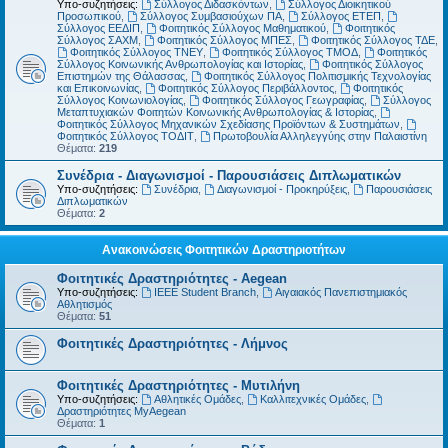
Υπο-συζητήσεις:
Σύλλογος Διδασκόντων
,
Σύλλογος Διοικητικού
Προσωπικού
,
Σύλλογος Συμβασιούχων ΠΑ
,
Σύλλογος ΕΤΕΠ
,
Σύλλογος ΕΕΔΙΠ
,
Φοιτητικός Σύλλογος Μαθηματικού
,
Φοιτητικός
Σύλλογος ΣΑΧΜ
,
Φοιτητικός Σύλλογος ΜΠΕΣ
,
Φοιτητικός Σύλλογος ΤΔΕ
,
Φοιτητικός Σύλλογος ΤΝΕΥ
,
Φοιτητικός Σύλλογος ΤΜΟΔ
,
Φοιτητικός
Σύλλογος Κοινωνικής Ανθρωπολογίας και Ιστορίας
,
Φοιτητικός Σύλλογος
Επιστημών της Θάλασσας
,
Φοιτητικός Σύλλογος Πολιτισμικής Τεχνολογίας
και Επικοινωνίας
,
Φοιτητικός Σύλλογος Περιβάλλοντος
,
Φοιτητικός
Σύλλογος Κοινωνιολογίας
,
Φοιτητικός Σύλλογος Γεωγραφίας
,
Σύλλογος
Μεταπτυχιακών Φοιτητών Κοινωνικής Ανθρωπολογίας & Ιστορίας
,
Φοιτητικός Σύλλογος Μηχανικών Σχεδίασης Προϊόντων & Συστημάτων
,
Φοιτητικός Σύλλογος ΤΟΔΙΤ
,
Πρωτοβουλία Αλληλεγγύης στην Παλαιστίνη
Θέματα:
219
Συνέδρια - Διαγωνισμοί - Παρουσιάσεις Διπλωματικών
Υπο-συζητήσεις:
Συνέδρια
,
Διαγωνισμοί - Προκηρύξεις
,
Παρουσιάσεις
Διπλωματικών
Θέματα:
2
Ανακοινώσεις Φοιτητικών Δραστηριοτήτων
Φοιτητικές Δραστηριότητες - Aegean
Υπο-συζητήσεις:
IEEE Student Branch
,
Αιγαιακός Πανεπιστημιακός
Αθλητισμός
Θέματα:
51
Φοιτητικές Δραστηριότητες - Λήμνος
Φοιτητικές Δραστηριότητες - Μυτιλήνη
Υπο-συζητήσεις:
Αθλητικές Ομάδες
,
Καλλιτεχνικές Ομάδες
,
Δραστηριότητες MyAegean
Θέματα:
1