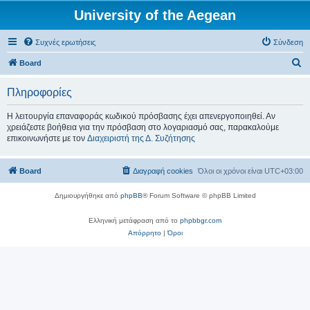
University of the Aegean
Συχνές ερωτήσεις
Σύνδεση
Α
Board
ν
Πληροφορίες
α
ζ
Η λειτουργία επαναφοράς κωδικού πρόσβασης έχει απενεργοποιηθεί. Αν
χρειάζεστε βοήθεια για την πρόσβαση στο λογαριασμό σας, παρακαλούμε
ή
επικοινωνήστε με τον
Διαχειριστή της Δ. Συζήτησης
τ
η
Board
Διαγραφή cookies
Όλοι οι χρόνοι είναι
UTC+03:00
σ
η
Δημιουργήθηκε από
phpBB
® Forum Software © phpBB Limited
Ελληνική μετάφραση από το
phpbbgr.com
Απόρρητο
|
Όροι