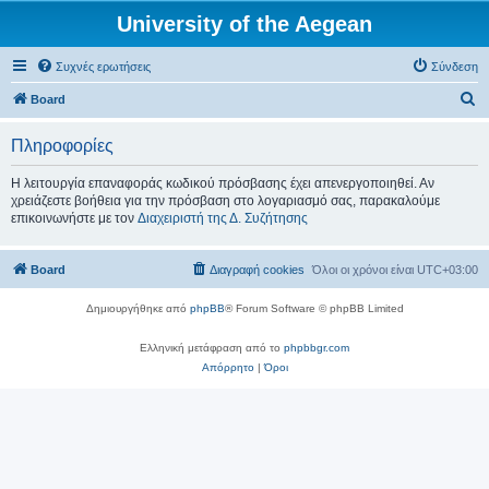
University of the Aegean
Συχνές ερωτήσεις
Σύνδεση
Α
Board
ν
Πληροφορίες
α
ζ
Η λειτουργία επαναφοράς κωδικού πρόσβασης έχει απενεργοποιηθεί. Αν
χρειάζεστε βοήθεια για την πρόσβαση στο λογαριασμό σας, παρακαλούμε
ή
επικοινωνήστε με τον
Διαχειριστή της Δ. Συζήτησης
τ
η
Board
Διαγραφή cookies
Όλοι οι χρόνοι είναι
UTC+03:00
σ
η
Δημιουργήθηκε από
phpBB
® Forum Software © phpBB Limited
Ελληνική μετάφραση από το
phpbbgr.com
Απόρρητο
|
Όροι