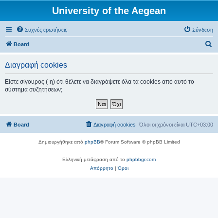
University of the Aegean
Συχνές ερωτήσεις
Σύνδεση
Α
Board
ν
Διαγραφή cookies
α
ζ
Είστε σίγουρος (-η) ότι θέλετε να διαγράψετε όλα τα cookies από αυτό το
σύστημα συζητήσεων;
ή
τ
η
Board
Διαγραφή cookies
Όλοι οι χρόνοι είναι
UTC+03:00
σ
η
Δημιουργήθηκε από
phpBB
® Forum Software © phpBB Limited
Ελληνική μετάφραση από το
phpbbgr.com
Απόρρητο
|
Όροι