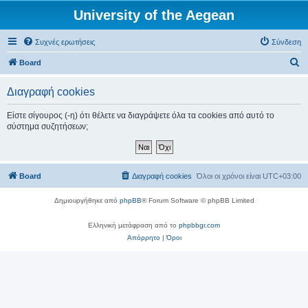
University of the Aegean
Συχνές ερωτήσεις
Σύνδεση
Α
Board
ν
Διαγραφή cookies
α
ζ
Είστε σίγουρος (-η) ότι θέλετε να διαγράψετε όλα τα cookies από αυτό το
σύστημα συζητήσεων;
ή
τ
η
Board
Διαγραφή cookies
Όλοι οι χρόνοι είναι
UTC+03:00
σ
η
Δημιουργήθηκε από
phpBB
® Forum Software © phpBB Limited
Ελληνική μετάφραση από το
phpbbgr.com
Απόρρητο
|
Όροι