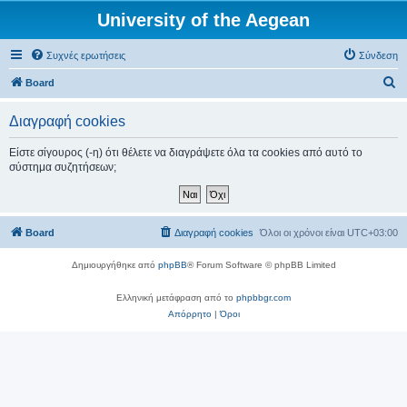
University of the Aegean
Συχνές ερωτήσεις
Σύνδεση
Α
Board
ν
Διαγραφή cookies
α
ζ
Είστε σίγουρος (-η) ότι θέλετε να διαγράψετε όλα τα cookies από αυτό το
σύστημα συζητήσεων;
ή
τ
η
Board
Διαγραφή cookies
Όλοι οι χρόνοι είναι
UTC+03:00
σ
η
Δημιουργήθηκε από
phpBB
® Forum Software © phpBB Limited
Ελληνική μετάφραση από το
phpbbgr.com
Απόρρητο
|
Όροι