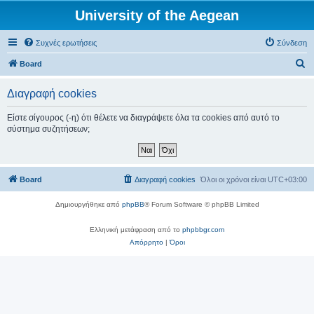
University of the Aegean
Συχνές ερωτήσεις
Σύνδεση
Α
Board
ν
Διαγραφή cookies
α
ζ
Είστε σίγουρος (-η) ότι θέλετε να διαγράψετε όλα τα cookies από αυτό το
σύστημα συζητήσεων;
ή
τ
η
Board
Διαγραφή cookies
Όλοι οι χρόνοι είναι
UTC+03:00
σ
η
Δημιουργήθηκε από
phpBB
® Forum Software © phpBB Limited
Ελληνική μετάφραση από το
phpbbgr.com
Απόρρητο
|
Όροι