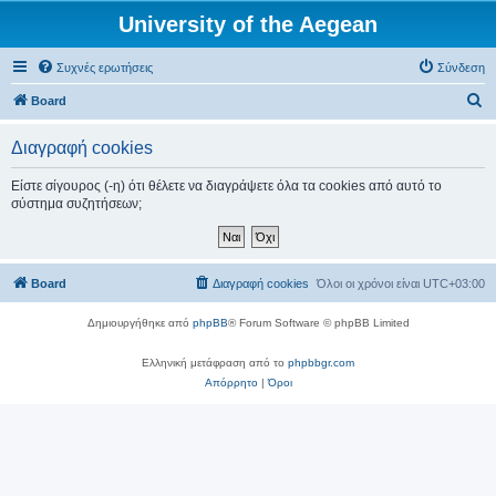
University of the Aegean
Συχνές ερωτήσεις
Σύνδεση
Α
Board
ν
Διαγραφή cookies
α
ζ
Είστε σίγουρος (-η) ότι θέλετε να διαγράψετε όλα τα cookies από αυτό το
σύστημα συζητήσεων;
ή
τ
η
Board
Διαγραφή cookies
Όλοι οι χρόνοι είναι
UTC+03:00
σ
η
Δημιουργήθηκε από
phpBB
® Forum Software © phpBB Limited
Ελληνική μετάφραση από το
phpbbgr.com
Απόρρητο
|
Όροι