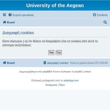
University of the Aegean
Συχνές ερωτήσεις
Σύνδεση
Α
Board
ν
Διαγραφή cookies
α
ζ
Είστε σίγουρος (-η) ότι θέλετε να διαγράψετε όλα τα cookies από αυτό το
σύστημα συζητήσεων;
ή
τ
η
Board
Διαγραφή cookies
Όλοι οι χρόνοι είναι
UTC+03:00
σ
η
Δημιουργήθηκε από
phpBB
® Forum Software © phpBB Limited
Ελληνική μετάφραση από το
phpbbgr.com
Απόρρητο
|
Όροι