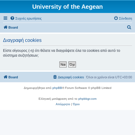
University of the Aegean
Συχνές ερωτήσεις
Σύνδεση
Α
Board
ν
Διαγραφή cookies
α
ζ
Είστε σίγουρος (-η) ότι θέλετε να διαγράψετε όλα τα cookies από αυτό το
σύστημα συζητήσεων;
ή
τ
η
Board
Διαγραφή cookies
Όλοι οι χρόνοι είναι
UTC+03:00
σ
η
Δημιουργήθηκε από
phpBB
® Forum Software © phpBB Limited
Ελληνική μετάφραση από το
phpbbgr.com
Απόρρητο
|
Όροι