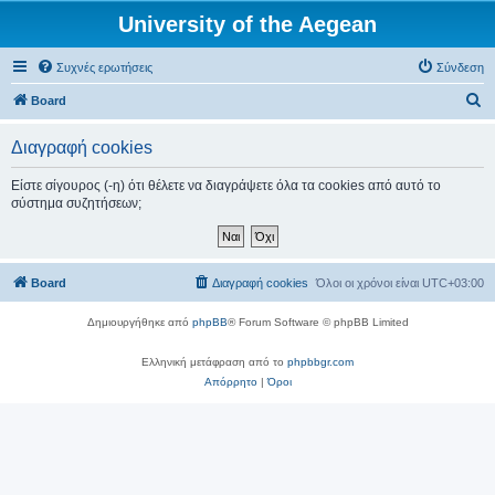
University of the Aegean
Συχνές ερωτήσεις
Σύνδεση
Α
Board
ν
Διαγραφή cookies
α
ζ
Είστε σίγουρος (-η) ότι θέλετε να διαγράψετε όλα τα cookies από αυτό το
σύστημα συζητήσεων;
ή
τ
η
Board
Διαγραφή cookies
Όλοι οι χρόνοι είναι
UTC+03:00
σ
η
Δημιουργήθηκε από
phpBB
® Forum Software © phpBB Limited
Ελληνική μετάφραση από το
phpbbgr.com
Απόρρητο
|
Όροι