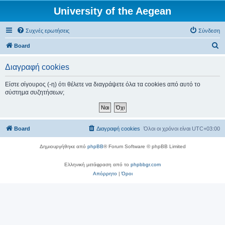
University of the Aegean
Συχνές ερωτήσεις
Σύνδεση
Α
Board
ν
Διαγραφή cookies
α
ζ
Είστε σίγουρος (-η) ότι θέλετε να διαγράψετε όλα τα cookies από αυτό το
σύστημα συζητήσεων;
ή
τ
η
Board
Διαγραφή cookies
Όλοι οι χρόνοι είναι
UTC+03:00
σ
η
Δημιουργήθηκε από
phpBB
® Forum Software © phpBB Limited
Ελληνική μετάφραση από το
phpbbgr.com
Απόρρητο
|
Όροι