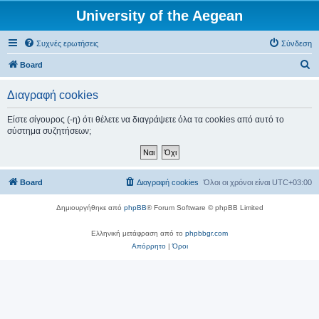
University of the Aegean
Συχνές ερωτήσεις
Σύνδεση
Α
Board
ν
Διαγραφή cookies
α
ζ
Είστε σίγουρος (-η) ότι θέλετε να διαγράψετε όλα τα cookies από αυτό το
σύστημα συζητήσεων;
ή
τ
η
Board
Διαγραφή cookies
Όλοι οι χρόνοι είναι
UTC+03:00
σ
η
Δημιουργήθηκε από
phpBB
® Forum Software © phpBB Limited
Ελληνική μετάφραση από το
phpbbgr.com
Απόρρητο
|
Όροι