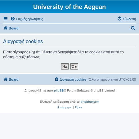
University of the Aegean
Συχνές ερωτήσεις
Σύνδεση
Α
Board
ν
Διαγραφή cookies
α
ζ
Είστε σίγουρος (-η) ότι θέλετε να διαγράψετε όλα τα cookies από αυτό το
σύστημα συζητήσεων;
ή
τ
η
Board
Διαγραφή cookies
Όλοι οι χρόνοι είναι
UTC+03:00
σ
η
Δημιουργήθηκε από
phpBB
® Forum Software © phpBB Limited
Ελληνική μετάφραση από το
phpbbgr.com
Απόρρητο
|
Όροι