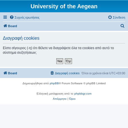
University of the Aegean
Συχνές ερωτήσεις
Σύνδεση
Α
Board
ν
Διαγραφή cookies
α
ζ
Είστε σίγουρος (-η) ότι θέλετε να διαγράψετε όλα τα cookies από αυτό το
σύστημα συζητήσεων;
ή
τ
η
Board
Διαγραφή cookies
Όλοι οι χρόνοι είναι
UTC+03:00
σ
η
Δημιουργήθηκε από
phpBB
® Forum Software © phpBB Limited
Ελληνική μετάφραση από το
phpbbgr.com
Απόρρητο
|
Όροι