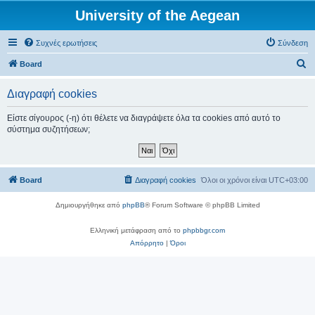
University of the Aegean
Συχνές ερωτήσεις
Σύνδεση
Α
Board
ν
Διαγραφή cookies
α
ζ
Είστε σίγουρος (-η) ότι θέλετε να διαγράψετε όλα τα cookies από αυτό το
σύστημα συζητήσεων;
ή
τ
η
Board
Διαγραφή cookies
Όλοι οι χρόνοι είναι
UTC+03:00
σ
η
Δημιουργήθηκε από
phpBB
® Forum Software © phpBB Limited
Ελληνική μετάφραση από το
phpbbgr.com
Απόρρητο
|
Όροι