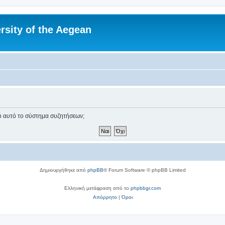
rsity of the Aegean
πό αυτό το σύστημα συζητήσεων;
Δημιουργήθηκε από
phpBB
® Forum Software © phpBB Limited
Ελληνική μετάφραση από το
phpbbgr.com
Απόρρητο
|
Όροι