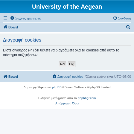
University of the Aegean
Συχνές ερωτήσεις
Σύνδεση
Α
Board
ν
Διαγραφή cookies
α
ζ
Είστε σίγουρος (-η) ότι θέλετε να διαγράψετε όλα τα cookies από αυτό το
σύστημα συζητήσεων;
ή
τ
η
Board
Διαγραφή cookies
Όλοι οι χρόνοι είναι
UTC+03:00
σ
η
Δημιουργήθηκε από
phpBB
® Forum Software © phpBB Limited
Ελληνική μετάφραση από το
phpbbgr.com
Απόρρητο
|
Όροι