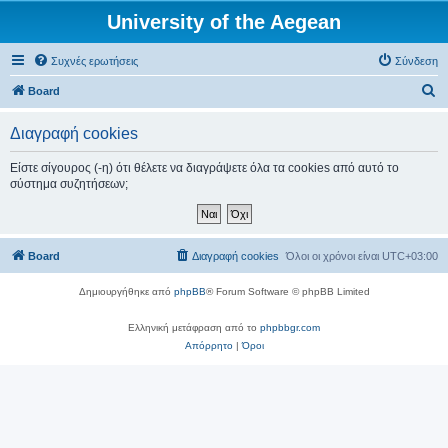
University of the Aegean
Συχνές ερωτήσεις
Σύνδεση
Α
Board
ν
Διαγραφή cookies
α
ζ
Είστε σίγουρος (-η) ότι θέλετε να διαγράψετε όλα τα cookies από αυτό το
σύστημα συζητήσεων;
ή
τ
η
Board
Διαγραφή cookies
Όλοι οι χρόνοι είναι
UTC+03:00
σ
η
Δημιουργήθηκε από
phpBB
® Forum Software © phpBB Limited
Ελληνική μετάφραση από το
phpbbgr.com
Απόρρητο
|
Όροι