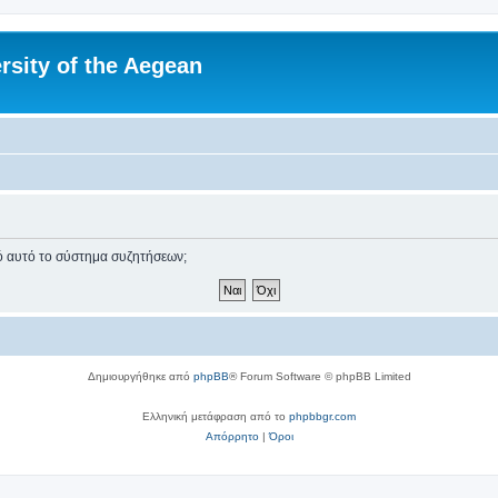
rsity of the Aegean
πό αυτό το σύστημα συζητήσεων;
Δημιουργήθηκε από
phpBB
® Forum Software © phpBB Limited
Ελληνική μετάφραση από το
phpbbgr.com
Απόρρητο
|
Όροι