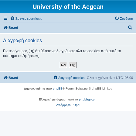
University of the Aegean
Συχνές ερωτήσεις
Σύνδεση
Α
Board
ν
Διαγραφή cookies
α
ζ
Είστε σίγουρος (-η) ότι θέλετε να διαγράψετε όλα τα cookies από αυτό το
σύστημα συζητήσεων;
ή
τ
η
Board
Διαγραφή cookies
Όλοι οι χρόνοι είναι
UTC+03:00
σ
η
Δημιουργήθηκε από
phpBB
® Forum Software © phpBB Limited
Ελληνική μετάφραση από το
phpbbgr.com
Απόρρητο
|
Όροι