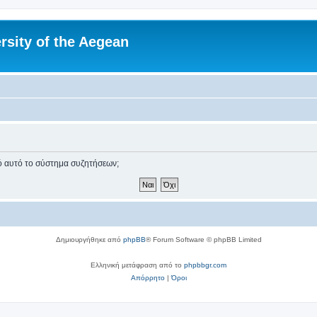
rsity of the Aegean
πό αυτό το σύστημα συζητήσεων;
Δημιουργήθηκε από
phpBB
® Forum Software © phpBB Limited
Ελληνική μετάφραση από το
phpbbgr.com
Απόρρητο
|
Όροι