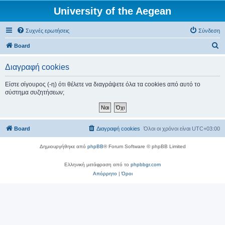
University of the Aegean
Συχνές ερωτήσεις
Σύνδεση
Α
Board
ν
Διαγραφή cookies
α
ζ
Είστε σίγουρος (-η) ότι θέλετε να διαγράψετε όλα τα cookies από αυτό το
σύστημα συζητήσεων;
ή
τ
η
Board
Διαγραφή cookies
Όλοι οι χρόνοι είναι
UTC+03:00
σ
η
Δημιουργήθηκε από
phpBB
® Forum Software © phpBB Limited
Ελληνική μετάφραση από το
phpbbgr.com
Απόρρητο
|
Όροι