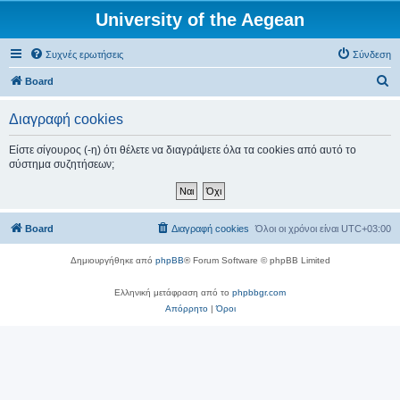
University of the Aegean
Συχνές ερωτήσεις
Σύνδεση
Α
Board
ν
Διαγραφή cookies
α
ζ
Είστε σίγουρος (-η) ότι θέλετε να διαγράψετε όλα τα cookies από αυτό το
σύστημα συζητήσεων;
ή
τ
η
Board
Διαγραφή cookies
Όλοι οι χρόνοι είναι
UTC+03:00
σ
η
Δημιουργήθηκε από
phpBB
® Forum Software © phpBB Limited
Ελληνική μετάφραση από το
phpbbgr.com
Απόρρητο
|
Όροι