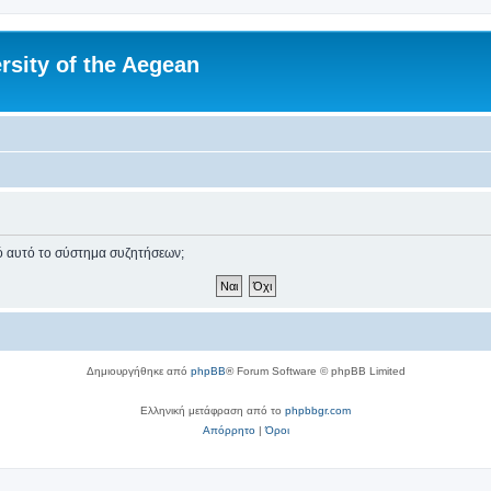
rsity of the Aegean
πό αυτό το σύστημα συζητήσεων;
Δημιουργήθηκε από
phpBB
® Forum Software © phpBB Limited
Ελληνική μετάφραση από το
phpbbgr.com
Απόρρητο
|
Όροι