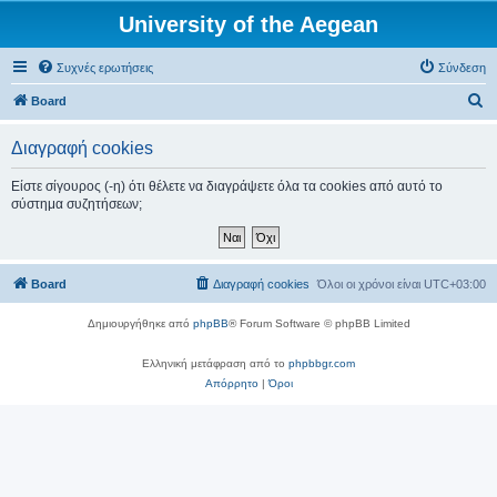
University of the Aegean
Συχνές ερωτήσεις
Σύνδεση
Α
Board
ν
Διαγραφή cookies
α
ζ
Είστε σίγουρος (-η) ότι θέλετε να διαγράψετε όλα τα cookies από αυτό το
σύστημα συζητήσεων;
ή
τ
η
Board
Διαγραφή cookies
Όλοι οι χρόνοι είναι
UTC+03:00
σ
η
Δημιουργήθηκε από
phpBB
® Forum Software © phpBB Limited
Ελληνική μετάφραση από το
phpbbgr.com
Απόρρητο
|
Όροι