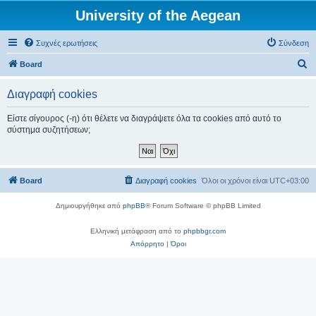
University of the Aegean
Συχνές ερωτήσεις
Σύνδεση
Α
Board
ν
Διαγραφή cookies
α
ζ
Είστε σίγουρος (-η) ότι θέλετε να διαγράψετε όλα τα cookies από αυτό το
σύστημα συζητήσεων;
ή
τ
η
Board
Διαγραφή cookies
Όλοι οι χρόνοι είναι
UTC+03:00
σ
η
Δημιουργήθηκε από
phpBB
® Forum Software © phpBB Limited
Ελληνική μετάφραση από το
phpbbgr.com
Απόρρητο
|
Όροι