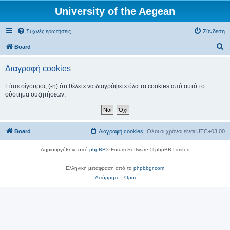
University of the Aegean
Συχνές ερωτήσεις
Σύνδεση
Α
Board
ν
Διαγραφή cookies
α
ζ
Είστε σίγουρος (-η) ότι θέλετε να διαγράψετε όλα τα cookies από αυτό το
σύστημα συζητήσεων;
ή
τ
η
Board
Διαγραφή cookies
Όλοι οι χρόνοι είναι
UTC+03:00
σ
η
Δημιουργήθηκε από
phpBB
® Forum Software © phpBB Limited
Ελληνική μετάφραση από το
phpbbgr.com
Απόρρητο
|
Όροι