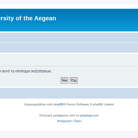
rsity of the Aegean
πό αυτό το σύστημα συζητήσεων;
Δημιουργήθηκε από
phpBB
® Forum Software © phpBB Limited
Ελληνική μετάφραση από το
phpbbgr.com
Απόρρητο
|
Όροι