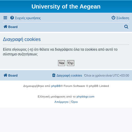
University of the Aegean
Συχνές ερωτήσεις
Σύνδεση
Α
Board
ν
Διαγραφή cookies
α
ζ
Είστε σίγουρος (-η) ότι θέλετε να διαγράψετε όλα τα cookies από αυτό το
σύστημα συζητήσεων;
ή
τ
η
Board
Διαγραφή cookies
Όλοι οι χρόνοι είναι
UTC+03:00
σ
η
Δημιουργήθηκε από
phpBB
® Forum Software © phpBB Limited
Ελληνική μετάφραση από το
phpbbgr.com
Απόρρητο
|
Όροι