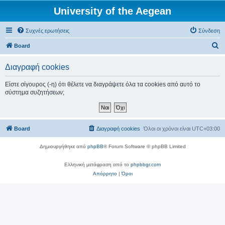
University of the Aegean
Συχνές ερωτήσεις
Σύνδεση
Α
Board
ν
Διαγραφή cookies
α
ζ
Είστε σίγουρος (-η) ότι θέλετε να διαγράψετε όλα τα cookies από αυτό το
σύστημα συζητήσεων;
ή
τ
η
Board
Διαγραφή cookies
Όλοι οι χρόνοι είναι
UTC+03:00
σ
η
Δημιουργήθηκε από
phpBB
® Forum Software © phpBB Limited
Ελληνική μετάφραση από το
phpbbgr.com
Απόρρητο
|
Όροι