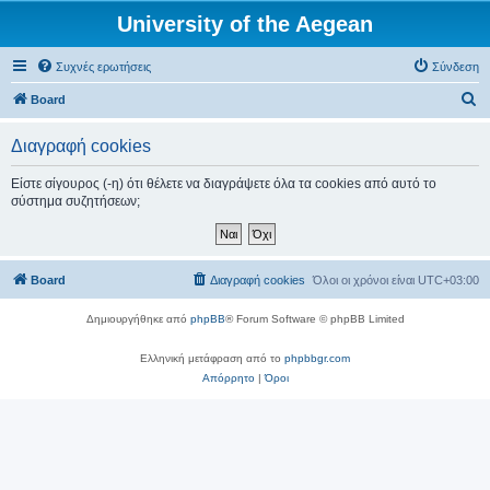
University of the Aegean
Συχνές ερωτήσεις
Σύνδεση
Α
Board
ν
Διαγραφή cookies
α
ζ
Είστε σίγουρος (-η) ότι θέλετε να διαγράψετε όλα τα cookies από αυτό το
σύστημα συζητήσεων;
ή
τ
η
Board
Διαγραφή cookies
Όλοι οι χρόνοι είναι
UTC+03:00
σ
η
Δημιουργήθηκε από
phpBB
® Forum Software © phpBB Limited
Ελληνική μετάφραση από το
phpbbgr.com
Απόρρητο
|
Όροι