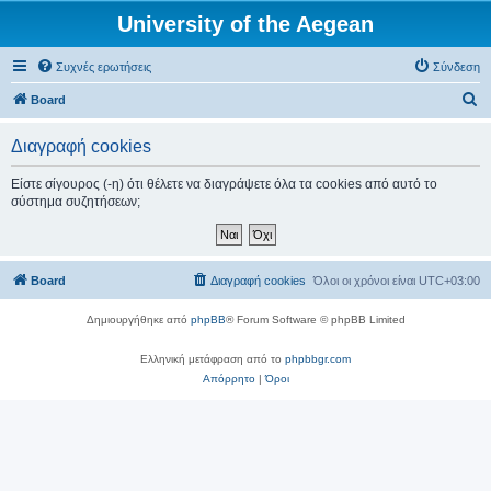
University of the Aegean
Συχνές ερωτήσεις
Σύνδεση
Α
Board
ν
Διαγραφή cookies
α
ζ
Είστε σίγουρος (-η) ότι θέλετε να διαγράψετε όλα τα cookies από αυτό το
σύστημα συζητήσεων;
ή
τ
η
Board
Διαγραφή cookies
Όλοι οι χρόνοι είναι
UTC+03:00
σ
η
Δημιουργήθηκε από
phpBB
® Forum Software © phpBB Limited
Ελληνική μετάφραση από το
phpbbgr.com
Απόρρητο
|
Όροι