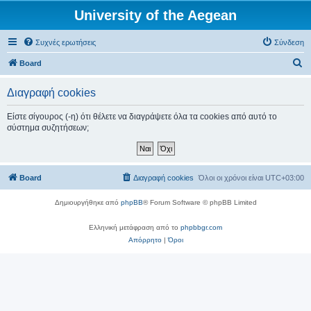
University of the Aegean
Συχνές ερωτήσεις
Σύνδεση
Α
Board
ν
Διαγραφή cookies
α
ζ
Είστε σίγουρος (-η) ότι θέλετε να διαγράψετε όλα τα cookies από αυτό το
σύστημα συζητήσεων;
ή
τ
η
Board
Διαγραφή cookies
Όλοι οι χρόνοι είναι
UTC+03:00
σ
η
Δημιουργήθηκε από
phpBB
® Forum Software © phpBB Limited
Ελληνική μετάφραση από το
phpbbgr.com
Απόρρητο
|
Όροι