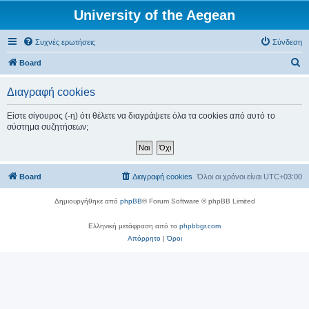
University of the Aegean
Συχνές ερωτήσεις
Σύνδεση
Α
Board
ν
Διαγραφή cookies
α
ζ
Είστε σίγουρος (-η) ότι θέλετε να διαγράψετε όλα τα cookies από αυτό το
σύστημα συζητήσεων;
ή
τ
η
Board
Διαγραφή cookies
Όλοι οι χρόνοι είναι
UTC+03:00
σ
η
Δημιουργήθηκε από
phpBB
® Forum Software © phpBB Limited
Ελληνική μετάφραση από το
phpbbgr.com
Απόρρητο
|
Όροι