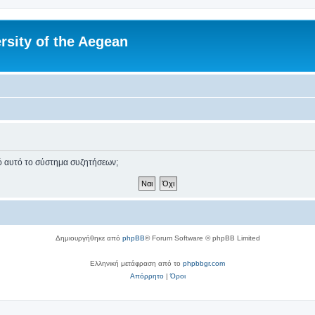
rsity of the Aegean
πό αυτό το σύστημα συζητήσεων;
Δημιουργήθηκε από
phpBB
® Forum Software © phpBB Limited
Ελληνική μετάφραση από το
phpbbgr.com
Απόρρητο
|
Όροι