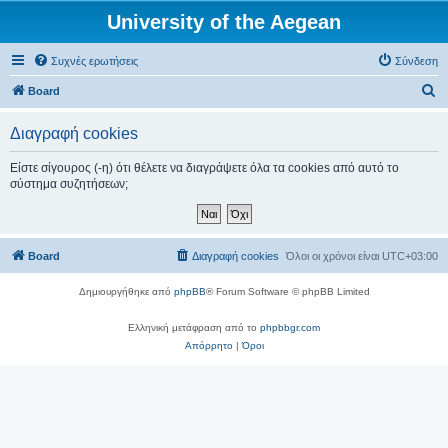
University of the Aegean
Συχνές ερωτήσεις
Σύνδεση
Α
Board
ν
Διαγραφή cookies
α
ζ
Είστε σίγουρος (-η) ότι θέλετε να διαγράψετε όλα τα cookies από αυτό το
σύστημα συζητήσεων;
ή
τ
η
Board
Διαγραφή cookies
Όλοι οι χρόνοι είναι
UTC+03:00
σ
η
Δημιουργήθηκε από
phpBB
® Forum Software © phpBB Limited
Ελληνική μετάφραση από το
phpbbgr.com
Απόρρητο
|
Όροι