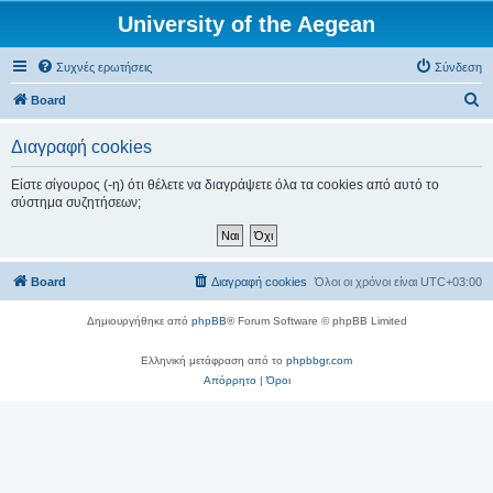
University of the Aegean
Συχνές ερωτήσεις
Σύνδεση
Α
Board
ν
Διαγραφή cookies
α
ζ
Είστε σίγουρος (-η) ότι θέλετε να διαγράψετε όλα τα cookies από αυτό το
σύστημα συζητήσεων;
ή
τ
η
Board
Διαγραφή cookies
Όλοι οι χρόνοι είναι
UTC+03:00
σ
η
Δημιουργήθηκε από
phpBB
® Forum Software © phpBB Limited
Ελληνική μετάφραση από το
phpbbgr.com
Απόρρητο
|
Όροι