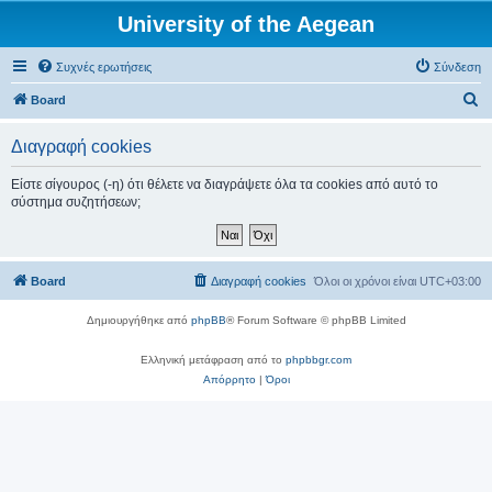
University of the Aegean
Συχνές ερωτήσεις
Σύνδεση
Α
Board
ν
Διαγραφή cookies
α
ζ
Είστε σίγουρος (-η) ότι θέλετε να διαγράψετε όλα τα cookies από αυτό το
σύστημα συζητήσεων;
ή
τ
η
Board
Διαγραφή cookies
Όλοι οι χρόνοι είναι
UTC+03:00
σ
η
Δημιουργήθηκε από
phpBB
® Forum Software © phpBB Limited
Ελληνική μετάφραση από το
phpbbgr.com
Απόρρητο
|
Όροι