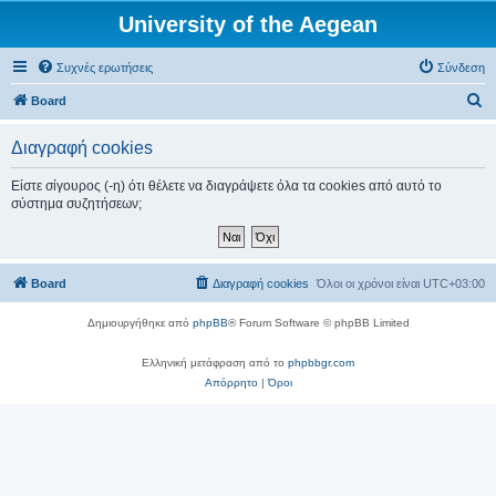
University of the Aegean
Συχνές ερωτήσεις
Σύνδεση
Α
Board
ν
Διαγραφή cookies
α
ζ
Είστε σίγουρος (-η) ότι θέλετε να διαγράψετε όλα τα cookies από αυτό το
σύστημα συζητήσεων;
ή
τ
η
Board
Διαγραφή cookies
Όλοι οι χρόνοι είναι
UTC+03:00
σ
η
Δημιουργήθηκε από
phpBB
® Forum Software © phpBB Limited
Ελληνική μετάφραση από το
phpbbgr.com
Απόρρητο
|
Όροι