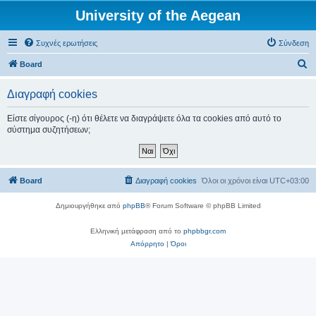
University of the Aegean
Συχνές ερωτήσεις
Σύνδεση
Α
Board
ν
Διαγραφή cookies
α
ζ
Είστε σίγουρος (-η) ότι θέλετε να διαγράψετε όλα τα cookies από αυτό το
σύστημα συζητήσεων;
ή
τ
η
Board
Διαγραφή cookies
Όλοι οι χρόνοι είναι
UTC+03:00
σ
η
Δημιουργήθηκε από
phpBB
® Forum Software © phpBB Limited
Ελληνική μετάφραση από το
phpbbgr.com
Απόρρητο
|
Όροι