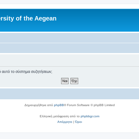
rsity of the Aegean
πό αυτό το σύστημα συζητήσεων;
Δημιουργήθηκε από
phpBB
® Forum Software © phpBB Limited
Ελληνική μετάφραση από το
phpbbgr.com
Απόρρητο
|
Όροι