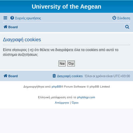
University of the Aegean
Συχνές ερωτήσεις
Σύνδεση
Α
Board
ν
Διαγραφή cookies
α
ζ
Είστε σίγουρος (-η) ότι θέλετε να διαγράψετε όλα τα cookies από αυτό το
σύστημα συζητήσεων;
ή
τ
η
Board
Διαγραφή cookies
Όλοι οι χρόνοι είναι
UTC+03:00
σ
η
Δημιουργήθηκε από
phpBB
® Forum Software © phpBB Limited
Ελληνική μετάφραση από το
phpbbgr.com
Απόρρητο
|
Όροι