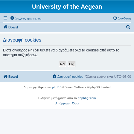
University of the Aegean
Συχνές ερωτήσεις
Σύνδεση
Α
Board
ν
Διαγραφή cookies
α
ζ
Είστε σίγουρος (-η) ότι θέλετε να διαγράψετε όλα τα cookies από αυτό το
σύστημα συζητήσεων;
ή
τ
η
Board
Διαγραφή cookies
Όλοι οι χρόνοι είναι
UTC+03:00
σ
η
Δημιουργήθηκε από
phpBB
® Forum Software © phpBB Limited
Ελληνική μετάφραση από το
phpbbgr.com
Απόρρητο
|
Όροι