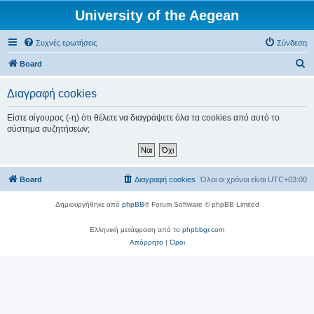
University of the Aegean
Συχνές ερωτήσεις
Σύνδεση
Α
Board
ν
Διαγραφή cookies
α
ζ
Είστε σίγουρος (-η) ότι θέλετε να διαγράψετε όλα τα cookies από αυτό το
σύστημα συζητήσεων;
ή
τ
η
Board
Διαγραφή cookies
Όλοι οι χρόνοι είναι
UTC+03:00
σ
η
Δημιουργήθηκε από
phpBB
® Forum Software © phpBB Limited
Ελληνική μετάφραση από το
phpbbgr.com
Απόρρητο
|
Όροι