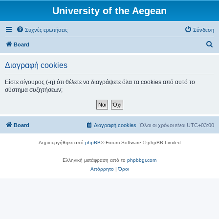
University of the Aegean
Συχνές ερωτήσεις
Σύνδεση
Α
Board
ν
Διαγραφή cookies
α
ζ
Είστε σίγουρος (-η) ότι θέλετε να διαγράψετε όλα τα cookies από αυτό το
σύστημα συζητήσεων;
ή
τ
η
Board
Διαγραφή cookies
Όλοι οι χρόνοι είναι
UTC+03:00
σ
η
Δημιουργήθηκε από
phpBB
® Forum Software © phpBB Limited
Ελληνική μετάφραση από το
phpbbgr.com
Απόρρητο
|
Όροι