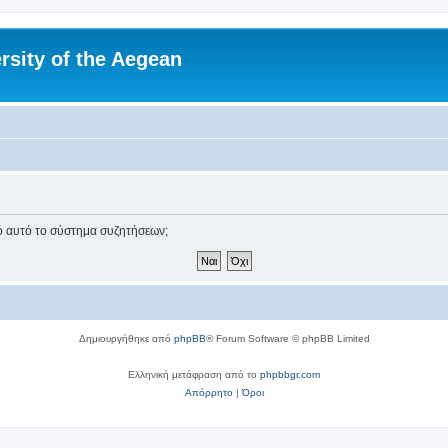
rsity of the Aegean
πό αυτό το σύστημα συζητήσεων;
Δημιουργήθηκε από
phpBB
® Forum Software © phpBB Limited
Ελληνική μετάφραση από το
phpbbgr.com
Απόρρητο
|
Όροι