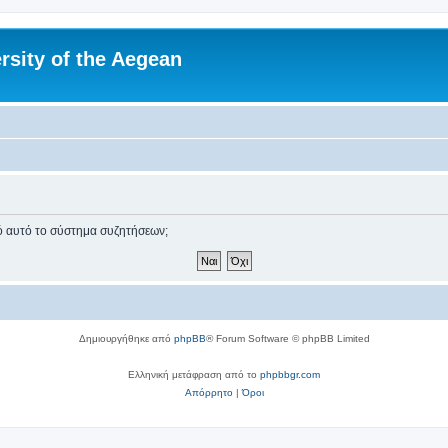
rsity of the Aegean
πό αυτό το σύστημα συζητήσεων;
Δημιουργήθηκε από
phpBB
® Forum Software © phpBB Limited
Ελληνική μετάφραση από το
phpbbgr.com
Απόρρητο
|
Όροι