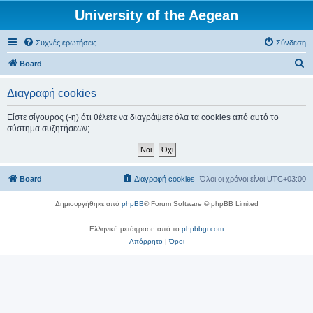
University of the Aegean
Συχνές ερωτήσεις
Σύνδεση
Α
Board
ν
Διαγραφή cookies
α
ζ
Είστε σίγουρος (-η) ότι θέλετε να διαγράψετε όλα τα cookies από αυτό το
σύστημα συζητήσεων;
ή
τ
η
Board
Διαγραφή cookies
Όλοι οι χρόνοι είναι
UTC+03:00
σ
η
Δημιουργήθηκε από
phpBB
® Forum Software © phpBB Limited
Ελληνική μετάφραση από το
phpbbgr.com
Απόρρητο
|
Όροι